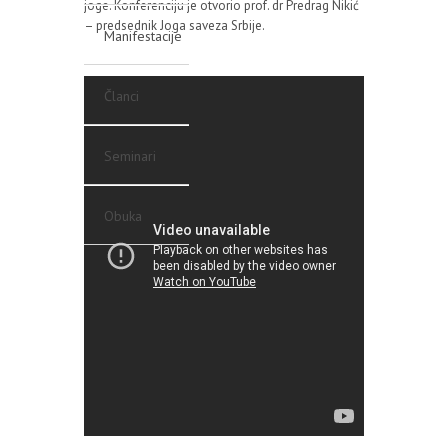
joge. Konferenciju je otvorio prof. dr Predrag Nikić
– predsednik Joga saveza Srbije.
Manifestacije
Članci
Seminari
Obuka