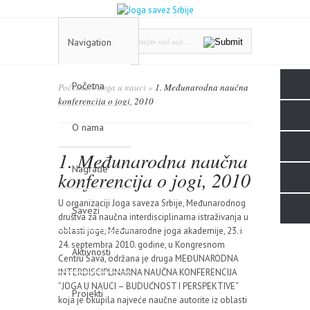
Navigation
Početna
Početna
»
Joga u nauci
»
1. Međunarodna naučna
konferencija o jogi, 2010
O nama
1. Međunarodna naučna
Nagrade
konferencija o jogi, 2010
U organizaciji Joga saveza Srbije, Međunarodnog
Savezi
društva za naučna interdisciplinarna istraživanja u
oblasti joge, Međunarodne joga akademije, 23. i
24. septembra 2010. godine, u Kongresnom
Aktivnosti
Centru Sava, održana je druga MEĐUNARODNA
INTERDISCIPLINARNA NAUČNA KONFERENCIJA
”JOGA U NAUCI – BUDUĆNOST I PERSPEKTIVE“
Projekti
koja je okupila najveće naučne autorite iz oblasti