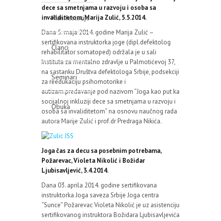
dece sa smetnjama u razvoju i osoba sa
invaliditetom, Marija Zulić, 5.5.2014.
Manifestacije
Dana 5. maja 2014. godine Marija Zulić –
sertifikovana instruktorka joge (dipl.defektolog
Članci
rehabilitator somatoped) održala je u sali
Instituta za mentalno zdravlje u Palmotićevoj 37,
na sastanku Društva defektologa Srbije, podsekciji
Seminari
za reedukaciju psihomotorike i
autizam.predavanje pod nazivom “Joga kao put ka
socijalnoj inkluziji dece sa smetnjama u razvoju i
Obuka
osoba sa invaliditetom” na osnovu naučnog rada
autora Marije Zulić i prof.dr Predraga Nikića.
Joga čas za decu sa posebnim potrebama,
Požarevac, Violeta Nikolić i Božidar
Ljubisavljević, 3.4.2014.
Dana 03. aprila 2014. godine sertifikovana
instruktorka Joga saveza Srbije Joga centra
“Sunce” Požarevac Violeta Nikolić je uz asistenciju
sertifikovanog instruktora Božidara Ljubisavljevića