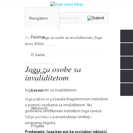
Navigation
Početna
Početna
»
Joga za osobe sa invaliditetom | Joga
savez Srbije
O nama
Joga za osobe sa
Nagrade
invaliditetom
Joga za osobe sa invaliditetom
Savezi
Joga praksa se pokazala blagotvornom metodom
u pomoći osobama sa invaliditetom. Već
Aktivnosti
godinama sertifikovani instruktori Joga saveza
Srbije pomažu u prevazilaženju smetnji i
umanjenju tegoba.
Projekti
Predavanje: Joga kao put ka socijalnoj inkluziji