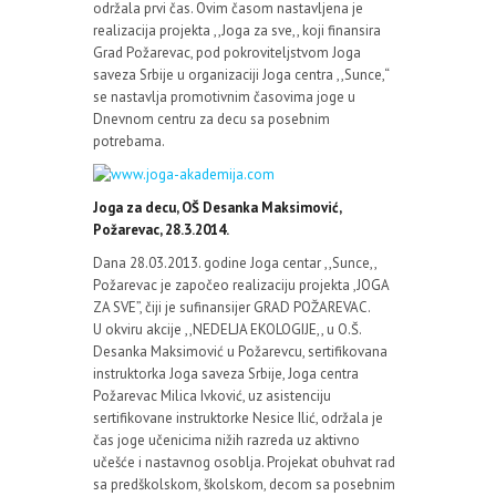
održala prvi čas. Ovim časom nastavljena je
realizacija projekta ,,Joga za sve,, koji finansira
Grad Požarevac, pod pokroviteljstvom Joga
saveza Srbije u organizaciji Joga centra ,,Sunce,“
se nastavlja promotivnim časovima joge u
Dnevnom centru za decu sa posebnim
potrebama.
Joga za decu, OŠ Desanka Maksimović,
Požarevac, 28.3.2014.
Dana 28.03.2013. godine Joga centar ,,Sunce,,
Požarevac je započeo realizaciju projekta ,JOGA
ZA SVE”, čiji je sufinansijer GRAD POŽAREVAC.
U okviru akcije ,,NEDELJA EKOLOGIJE,, u O.Š.
Desanka Maksimović u Požarevcu, sertifikovana
instruktorka Joga saveza Srbije, Joga centra
Požarevac Milica Ivković, uz asistenciju
sertifikovane instruktorke Nesice Ilić, održala je
čas joge učenicima nižih razreda uz aktivno
učešće i nastavnog osoblja. Projekat obuhvat rad
sa predškolskom, školskom, decom sa posebnim