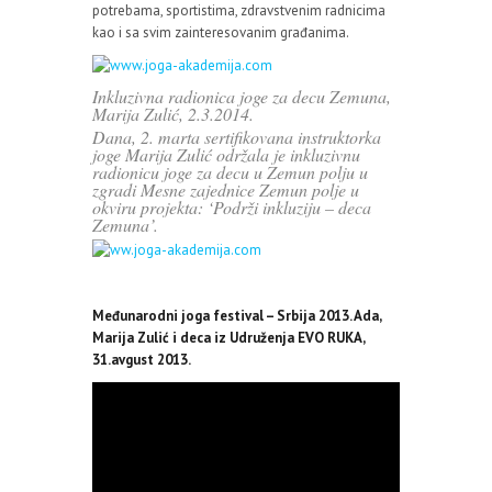
potrebama, sportistima, zdravstvenim radnicima
kao i sa svim zainteresovanim građanima.
Inkluzivna radionica joge za decu Zemuna,
Marija Zulić, 2.3.2014.
Dana, 2. marta sertifikovana instruktorka
joge Marija Zulić održala je inkluzivnu
radionicu joge za decu u Zemun polju u
zgradi Mesne zajednice Zemun polje u
okviru projekta: ‘Podrži inkluziju – deca
Zemuna’.
Međunarodni joga festival – Srbija 2013. Ada,
Marija Zulić i deca iz Udruženja EVO RUKA,
31.avgust 2013.