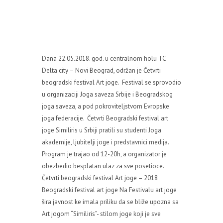
Dana 22.05.2018. god. u centralnom holu TC
Delta city – Novi Beograd, održan je Četvrti
beogradski festival Art joge. Festival se sprovodio
u organizaciji Joga saveza Srbije i Beogradskog
joga saveza, a pod pokroviteljstvom Evropske
joga federacije. Četvrti Beogradski festival art
joge Similiris u Srbiji pratili su studenti Joga
akademije, ljubitelji joge i predstavnici medija.
Program je trajao od 12-20h, a organizator je
obezbedio besplatan ulaz za sve posetioce.
Četvrti beogradski festival Art joge – 2018
Beogradski festival art joge Na Festivalu art joge
šira javnost ke imala priliku da se bliže upozna sa
Art jogom “Similiris”- stilom joge koji je sve