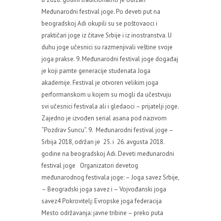
Međunarodni festival joge. Po deveti put na
beogradskoj Adi okupili su se poštovaoci i
praktičari joge iz čitave Srbije i iz inostranstva. U
duhu joge učesnici su razmenjivali veštine svoje
joga prakse. 9. Međunarodni festival joge događaj
je koji pamte generacije studenata Joga
akademije. Festival je otvoren velikim joga
performanskom u kojem su mogli da učestvuju
svi učesnici festivala ali i gledaoci – prijatelji joge.
Zajedno je izvođen serial asana pod nazivom
“Pozdrav Suncu”. 9. Međunarodni festival joge –
Srbija 2018, održan je 25. i 26. avgusta 2018.
godine na beogradskoj Adi. Deveti međunarodni
festival joge Organizatori devetog
međunarodnog festivala joge: – Joga savez Srbije,
– Beogradski joga savez i – Vojvođanski joga
savez4 Pokrovitelj: Evropske joga federacija
Mesto održavanja: javne tribine – preko puta