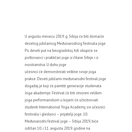
U avgustu mesecu 2019. g. Srbija će biti domaćin
desetog jubilarnog Međunarodnog festivala joge.
Po deseti put na beogradskoj Adi okupiće se
poštovaoci i praktičari joge iz čitave Srbije i iz
inostranstva. U duhu joge
učesnici će demonstrirati veštine svoje joga
prakse. Deseti jubilarni međunarodni festival joge
događaj je koji će pamtiti generacije studenata
Joga akademije. Festival će biti otvoren velikim
joga performanskom u kojem će učestvovati
studenti International Yoga Academy, svi učesnici
festivala i gledaoci – prijatelji joge. 10.
Međunarodni festival joge – Srbija 2019, biće
održan 10. i 11. avgusta 2019. godine na