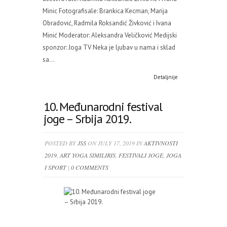
Minic Fotografisale: Brankica Kecman, Marija
Obradović, Radmila Roksandić Živković i Ivana
Minić Moderator: Aleksandra Veličković Medijski
sponzor: Joga TV Neka je ljubav u nama i sklad
sa...
Detaljnije
10. Međunarodni festival
joge – Srbija 2019.
POSTED BY
JSS
ON JULY 17, 2019 IN
AKTIVNOSTI
2019
,
ART YOGA SIMILIRIS
,
FESTIVALI JOGE
,
JOGA
I SPORT
|
0 COMMENTS