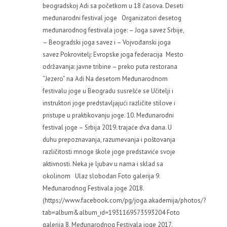
beogradskoj Adi sa početkom u 18 časova. Deseti
međunarodni festival joge Organizatori desetog
međunarodnog festivala joge: – Joga savez Srbije,
– Beogradski joga savez i – Vojvođanski joga
savez Pokrovitelj: Evropske joga federacija Mesto
održavanja: javne tribine – preko puta restorana
“Jezero” na Adi Na desetom Međunarodnom
festivalu joge u Beogradu susrešće se Učitelji i
instruktori joge predstavljajući različite stilove i
pristupe u praktikovanju joge. 10. Međunarodni
festival joge – Srbija 2019. trajaće dva dana. U
duhu prepoznavanja, razumevanja i poštovanja
različitosti mnoge škole joge predstaviće svoje
aktivnosti. Neka je ljubav u nama i sklad sa
okolinom Ulaz slobodan Foto galerija 9.
Međunarodnog Festivala joge 2018.
(https://www.facebook.com/pg/joga.akademija/photos/?
tab=album&album_id=1931169573593204 Foto
galerija 8. Međunarodnog Festivala joge 2017.