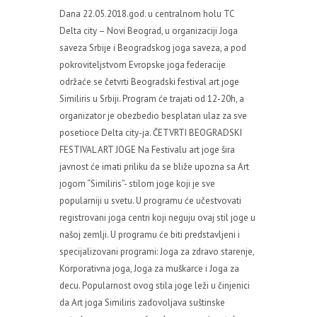
Dana 22.05.2018.god. u centralnom holu TC
Delta city – Novi Beograd, u organizaciji Joga
saveza Srbije i Beogradskog joga saveza, a pod
pokroviteljstvom Evropske joga federacije
održaće se četvrti Beogradski festival art joge
Similiris u Srbiji. Program će trajati od 12-20h, a
organizator je obezbedio besplatan ulaz za sve
posetioce Delta city-ja. ČETVRTI BEOGRADSKI
FESTIVAL ART JOGE Na Festivalu art joge šira
javnost će imati priliku da se bliže upozna sa Art
jogom “Similiris”- stilom joge koji je sve
popularniji u svetu. U programu će učestvovati
registrovani joga centri koji neguju ovaj stil joge u
našoj zemlji. U programu će biti predstavljeni i
specijalizovani programi: Joga za zdravo starenje,
Korporativna joga, Joga za muškarce i Joga za
decu. Popularnost ovog stila joge leži u činjenici
da Art joga Similiris zadovoljava suštinske