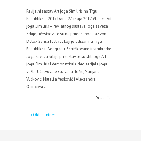
Revijalni sastav Art joga Similiris na Trgu
Republike – 2017 Dana 27. maja 2017. članice Art
joga Similiris – revijalnog sastava Joga saveza
Srbije, učestvovale su na priredbi pod nazivom
Detox Sensa festival koji je održan na Trgu
Republike u Beogradu. Sertifikovane instruktorke
Joga saveza Srbije prredstavile su stil joge Art
joga SImiliris I demonstrirale deo serijala joga
vežbi. Učetvovale su: Ivana Tošić, Marijana
Vučković, Natalija Vesković i Aleksandra
Odincova-...
Detaljnije
« Older Entries