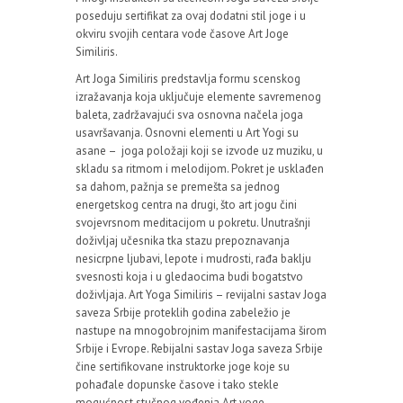
poseduju sertifikat za ovaj dodatni stil joge i u
okviru svojih centara vode časove Art Joge
Similiris.
Art Joga Similiris predstavlja formu scenskog
izražavanja koja uključuje elemente savremenog
baleta, zadržavajući sva osnovna načela joga
usavršavanja. Osnovni elementi u Art Yogi su
asane – joga položaji koji se izvode uz muziku, u
skladu sa ritmom i melodijom. Pokret je usklađen
sa dahom, pažnja se premešta sa jednog
energetskog centra na drugi, što art jogu čini
svojevrsnom meditacijom u pokretu. Unutrašnji
doživljaj učesnika tka stazu prepoznavanja
nesicrpne ljubavi, lepote i mudrosti, rađa baklju
svesnosti koja i u gledaocima budi bogatstvo
doživljaja. Art Yoga Similiris – revijalni sastav Joga
saveza Srbije proteklih godina zabeležio je
nastupe na mnogobrojnim manifestacijama širom
Srbije i Evrope. Rebijalni sastav Joga saveza Srbije
čine sertifikovane instruktorke joge koje su
pohađale dopunske časove i tako stekle
mogućnost stučnog vođenja Art yoge.