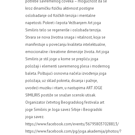
potrebe savremenog čoveka – mogućnost da se
kroz dinamičku fizičku aktivnost postigne
oslobađanje od fizičkih tenzija i mentalne
napetosti. Pokret i lepota Vežbanjem Art joga
Similiris telo se regeneriše i oslobađa tenzija.
Stvara se nova životna snaga i vitalnost, koja se
manifestuje u povećanju kvaliteta intelektualne,
emocionalne i kreativne dimenzije života. Art joga
Similiris je stil joge u kome se prepliću joga
položaji i elementi savremenog plesa i modernog
baleta. Poštujući osnovna načela izvođenja joga
položaja, uz sklad pokreta, disanja i pažnje,
uvodeći muziku i ritam, u nastupima ART JOGE
SIMILIRIS postiže se snažan scenski utisak.
Organizator četvrtog Beogradskog festivala art
joge Similiris je Joga savez Srbije i Beogradski
joga savez.
https://www.facebook.com/events/367958037028813/
https://www.facebook.com/pg/joga.akademija/photos/?