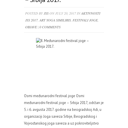
POSTED BY
JSS
ON JULY 20, 2017 IN
AKTIVNOSTI
JSS 2017
,
ART YOGA SIMILIRIS
,
FESTIVALI JOGE
,
OBJAVE
|
0 COMMENTS
Osmi međunarodni festival joge Osmi
međunarodni festival joge – Srbija 2017, održan je
5. i 6. avgusta 2017. godine na beogradskoj Adi, u
organizaciji Joga saveza Srbije, Beogradskog i
Vojvođanskog joga saveza a uz pokroviteljstvo