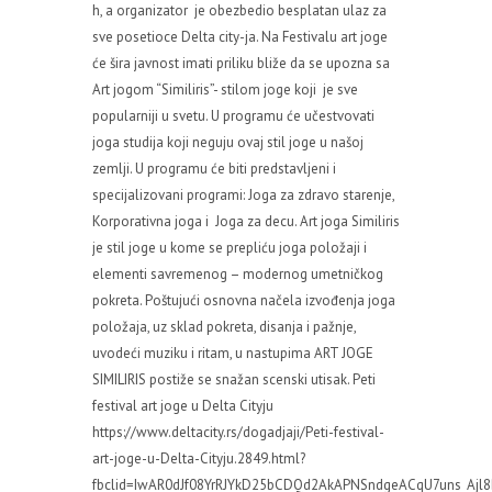
h, a organizator je obezbedio besplatan ulaz za
sve posetioce Delta city-ja. Na Festivalu art joge
će šira javnost imati priliku bliže da se upozna sa
Art jogom “Similiris”- stilom joge koji je sve
popularniji u svetu. U programu će učestvovati
joga studija koji neguju ovaj stil joge u našoj
zemlji. U programu će biti predstavljeni i
specijalizovani programi: Joga za zdravo starenje,
Korporativna joga i Joga za decu. Art joga Similiris
je stil joge u kome se prepliću joga položaji i
elementi savremenog – modernog umetničkog
pokreta. Poštujući osnovna načela izvođenja joga
položaja, uz sklad pokreta, disanja i pažnje,
uvodeći muziku i ritam, u nastupima ART JOGE
SIMILIRIS postiže se snažan scenski utisak. Peti
festival art joge u Delta Cityju
https://www.deltacity.rs/dogadjaji/Peti-festival-
art-joge-u-Delta-Cityju.2849.html?
fbclid=IwAR0dJf08YrRJYkD25bCDQd2AkAPNSndgeACqU7uns_Ajl8B