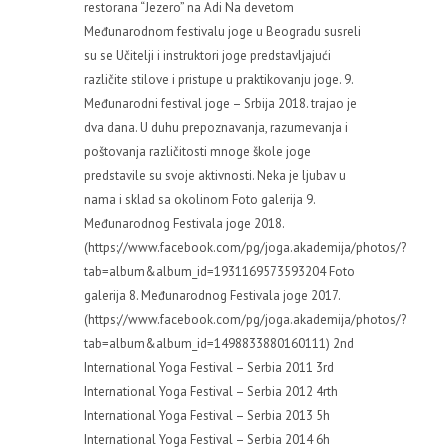
restorana “Jezero” na Adi Na devetom
Međunarodnom festivalu joge u Beogradu susreli
su se Učitelji i instruktori joge predstavljajući
različite stilove i pristupe u praktikovanju joge. 9.
Međunarodni festival joge – Srbija 2018. trajao je
dva dana. U duhu prepoznavanja, razumevanja i
poštovanja različitosti mnoge škole joge
predstavile su svoje aktivnosti. Neka je ljubav u
nama i sklad sa okolinom Foto galerija 9.
Međunarodnog Festivala joge 2018.
(https://www.facebook.com/pg/joga.akademija/photos/?
tab=album&album_id=1931169573593204 Foto
galerija 8. Međunarodnog Festivala joge 2017.
(https://www.facebook.com/pg/joga.akademija/photos/?
tab=album&album_id=1498833880160111) 2nd
International Yoga Festival – Serbia 2011 3rd
International Yoga Festival – Serbia 2012 4rth
International Yoga Festival – Serbia 2013 5h
International Yoga Festival – Serbia 2014 6h