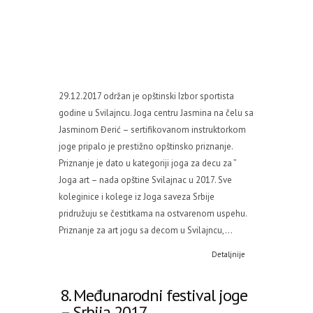
29.12.2017 održan je opštinski Izbor sportista
godine u Svilajncu. Joga centru Jasmina na čelu sa
Jasminom Đerić – sertifikovanom instruktorkom
joge pripalo je prestižno opštinsko priznanje.
Priznanje je dato u kategoriji joga za decu za ”
Joga art – nada opštine Svilajnac u 2017. Sve
koleginice i kolege iz Joga saveza Srbije
pridružuju se čestitkama na ostvarenom uspehu.
Priznanje za art jogu sa decom u Svilajncu,...
Detaljnije
8. Međunarodni festival joge
– Srbija 2017.