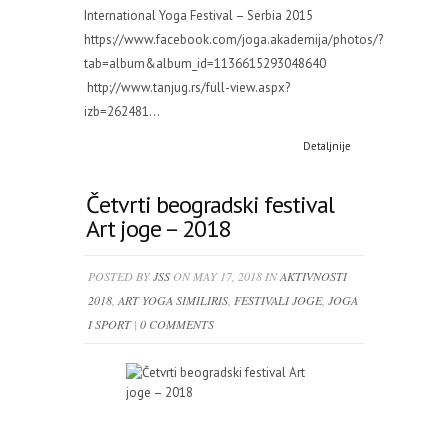
International Yoga Festival – Serbia 2015
https://www.facebook.com/joga.akademija/photos/?
tab=album&album_id=1136615293048640
http://www.tanjug.rs/full-view.aspx?
izb=262481...
Detaljnije
Četvrti beogradski festival
Art joge – 2018
POSTED BY
JSS
ON MAY 17, 2018 IN
AKTIVNOSTI
2018
,
ART YOGA SIMILIRIS
,
FESTIVALI JOGE
,
JOGA
I SPORT
|
0 COMMENTS