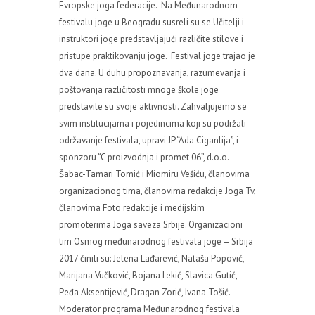
Evropske joga federacije. Na Međunarodnom
festivalu joge u Beogradu susreli su se Učitelji i
instruktori joge predstavljajući različite stilove i
pristupe praktikovanju joge. Festival joge trajao je
dva dana. U duhu propoznavanja, razumevanja i
poštovanja različitosti mnoge škole joge
predstavile su svoje aktivnosti. Zahvaljujemo se
svim institucijama i pojedincima koji su podržali
održavanje festivala, upravi JP “Ada Ciganlija”, i
sponzoru “C proizvodnja i promet 06”, d.o.o.
Šabac-Tamari Tomić i Miomiru Vešiću, članovima
organizacionog tima, članovima redakcije Joga Tv,
članovima Foto redakcije i medijskim
promoterima Joga saveza Srbije. Organizacioni
tim Osmog međunarodnog festivala joge – Srbija
2017 činili su: Jelena Lađarević, Nataša Popović,
Marijana Vučković, Bojana Lekić, Slavica Gutić,
Peđa Aksentijević, Dragan Zorić, Ivana Tošić.
Moderator programa Međunarodnog festivala