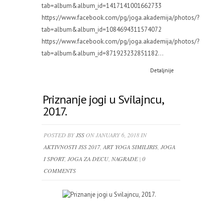
tab=album&album_id=1417141001662733
https://www.facebook.com/pg/joga.akademija/photos/?
tab=album&album_id=1084694311574072
https://www.facebook.com/pg/joga.akademija/photos/?
tab=album&album_id=871923232851182...
Detaljnije
Priznanje jogi u Svilajncu,
2017.
POSTED BY
JSS
ON JANUARY 6, 2018 IN
AKTIVNOSTI JSS 2017
,
ART YOGA SIMILIRIS
,
JOGA
I SPORT
,
JOGA ZA DECU
,
NAGRADE
|
0
COMMENTS