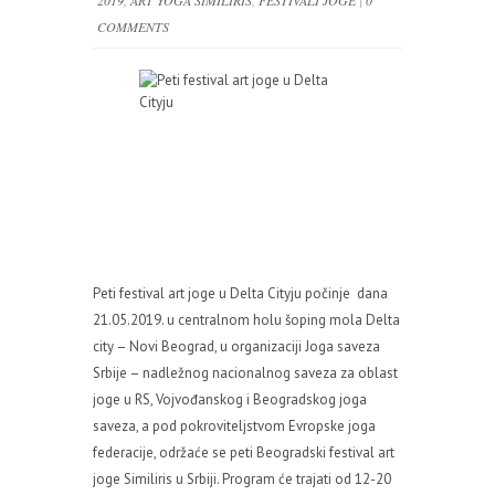
2019
,
ART YOGA SIMILIRIS
,
FESTIVALI JOGE
|
0
COMMENTS
Peti festival art joge u Delta Cityju počinje dana
21.05.2019. u centralnom holu šoping mola Delta
city – Novi Beograd, u organizaciji Joga saveza
Srbije – nadležnog nacionalnog saveza za oblast
joge u RS, Vojvođanskog i Beogradskog joga
saveza, a pod pokroviteljstvom Evropske joga
federacije, održaće se peti Beogradski festival art
joge Similiris u Srbiji. Program će trajati od 12-20