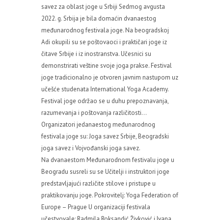
savez za oblast joge u Srbiji Sedmog avgusta
2022. g. Srbija je bila domaćin dvanaestog
međunarodnog festivala joge. Na beogradskoj
Adi okupili su se poštovaoci i praktičari joge iz
čitave Srbije i iz inostranstva. Učesnici su
demonstrirati veštine svoje joga prakse. Festival
joge tradicionalno je otvoren javnim nastupom uz
učešće studenata International Yoga Academy.
Festival joge održao se u duhu prepoznavanja,
razumevanja i poštovanja različitosti…
Organizatori jedanaestog međunarodnog
festivala joge su: Joga savez Srbije, Beogradski
joga savez i Vojvođanski joga savez.
Na dvanaestom Međunarodnom festivalu joge u
Beogradu susreli su se Učitelji i instruktori joge
predstavljajući različite stilove i pristupe u
praktikovanju joge. Pokrovitelj: Yoga Federation of
Europe – Prague U organizaciji festivala
učestvovale: Radmila Roksandić Živković i Ivana