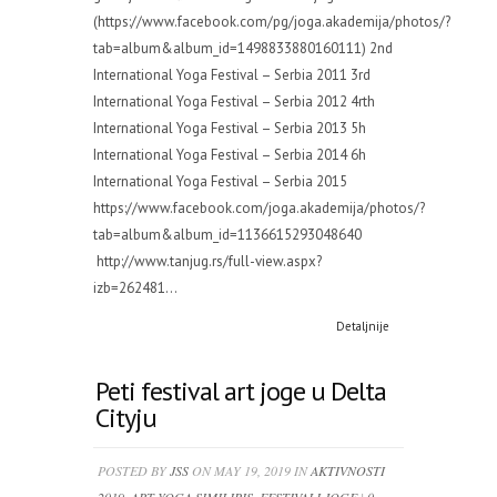
(https://www.facebook.com/pg/joga.akademija/photos/?
tab=album&album_id=1498833880160111) 2nd
International Yoga Festival – Serbia 2011 3rd
International Yoga Festival – Serbia 2012 4rth
International Yoga Festival – Serbia 2013 5h
International Yoga Festival – Serbia 2014 6h
International Yoga Festival – Serbia 2015
https://www.facebook.com/joga.akademija/photos/?
tab=album&album_id=1136615293048640
http://www.tanjug.rs/full-view.aspx?
izb=262481...
Detaljnije
Peti festival art joge u Delta
Cityju
POSTED BY
JSS
ON MAY 19, 2019 IN
AKTIVNOSTI