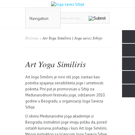
Navigation
Početna
»
Art Yoga Similiris | Joga savez Srbije
Art Yoga Similiris
Art Joga Similiris je novi stil joge, nastao kao
potreba spajanja senzibiliteta joge i umetnosti
pokreta. Prvi put je promovisan u Srbiji na
Međunarodnom festivalu joge, održanom 2010.
godine u Beogradu, u organizaciji Joga Saveza
Srbije.
U okviru Međunarodne joga akademije iz
Beograda, instruktori joge imaju priliku da, pored
ostalih kurseva, pohađaju i kurs Art Joge Similiris.
Mnogi instruktori sa licencom Joga Saveza Srbije