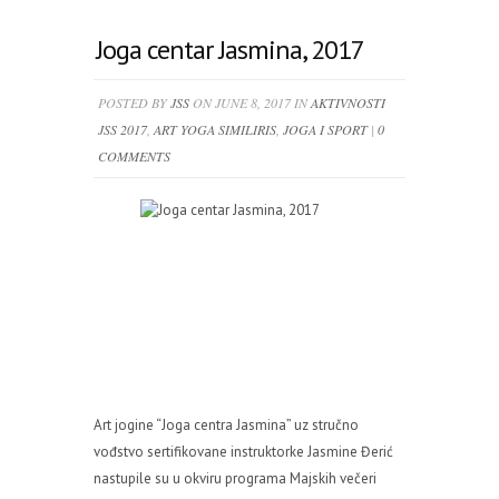
Joga centar Jasmina, 2017
POSTED BY
JSS
ON JUNE 8, 2017 IN
AKTIVNOSTI
JSS 2017
,
ART YOGA SIMILIRIS
,
JOGA I SPORT
|
0
COMMENTS
Art jogine “Joga centra Jasmina” uz stručno
vođstvo sertifikovane instruktorke Jasmine Đerić
nastupile su u okviru programa Majskih večeri