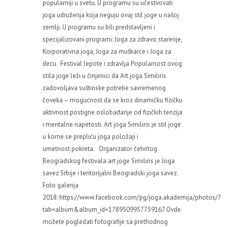
popularniji u svetu. U programu su učestvovati
joga udruženja koja neguju ovaj stil joge u našoj
zemlji. U programu su bili predstavljeni i
specijalizovani programi: Joga za zdravo starenje,
Korporativna joga, Joga za muškarce i Joga za
decu. Festival lepote i zdravlja Popularnost ovog
stila joge leži u činjenici da Art joga Similiris
zadovoljava suštinske potrebe savremenog
čoveka – mogućnost da se kroz dinamičku fizičku
aktivnost postigne oslobađanje od fizičkih tenzija
i mentalne napetosti. Art joga Similiris je stil joge
u kome se prepliću joga položaji i
umetnost pokreta. Organizator četvrtog
Beogradskog festivala art joge Similiris je Joga
savez Srbije i teritorijalni Beogradski joga savez.
Foto galerija
2018: https://www.facebook.com/pg/joga.akademija/photos/?
tab=album&album_id=1789509957759167 Ovde
možete pogledati fotografije sa prethodnog