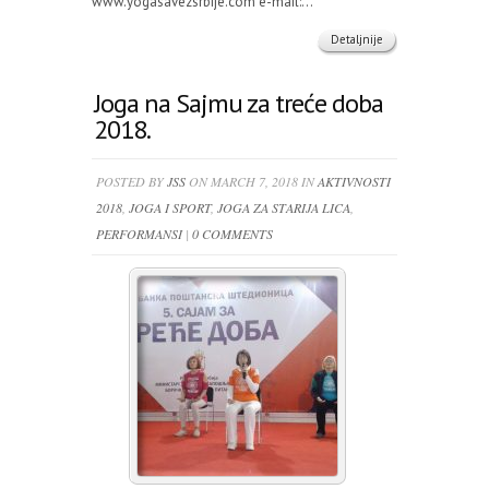
www.yogasavezsrbije.com e-mail:...
Detaljnije
Joga na Sajmu za treće doba
2018.
POSTED BY
JSS
ON MARCH 7, 2018 IN
AKTIVNOSTI
2018
,
JOGA I SPORT
,
JOGA ZA STARIJA LICA
,
PERFORMANSI
|
0 COMMENTS