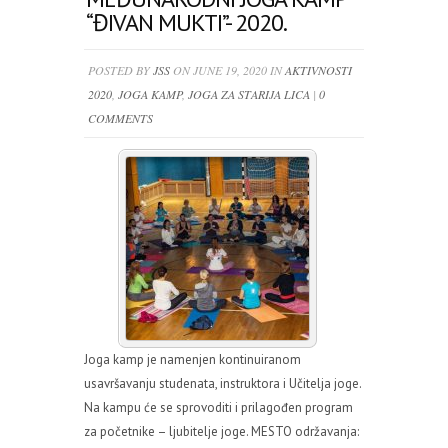
“ĐIVAN MUKTI”- 2020.
POSTED BY
JSS
ON JUNE 19, 2020 IN
AKTIVNOSTI
2020
,
JOGA KAMP
,
JOGA ZA STARIJA LICA
|
0
COMMENTS
Joga kamp je namenjen kontinuiranom
usavršavanju studenata, instruktora i Učitelja joge.
Na kampu će se sprovoditi i prilagođen program
za početnike – ljubitelje joge. MESTO održavanja: