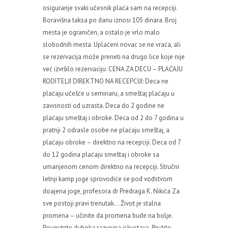
osiguranje svaki učesnik plaća sam na recepciji.
Boravišna taksa po danu iznosi 105 dinara. Broj
mesta je ograničen, a ostalo je vrlo malo
slobodnih mesta. Uplaćeni novac se ne vraća, ali
se rezervacija može preneti na drugo lice koje nije
već izvršilo rezervaciju. CENA ZA DECU – PLAĆAJU
RODITELJI DIREKTNO NA RECEPCIJI: Deca ne
plaćaju učešće u seminaru, a smeštaj plaćaju u
zavisnosti od uzrasta. Deca do 2 godine ne
plaćaju smeštaj i obroke. Deca od 2 do 7 godina u
pratnji 2 odrasle osobe ne plaćaju smeštaj, a
plaćaju obroke – direktno na recepciji. Deca od 7
do 12 godina plaćaju smeštaj i obroke sa
umanjenom cenom direktno na recepciji. Stručni
letnji kamp joge sprovodiće se pod vođstvom
doajena joge, profesora dr Predraga K. Nikića Za
sve postoji pravi trenutak… Život je stalna
promena – učinite da promena bude na bolje.
Pounutrite duboka razvojna iskustava. Pružite