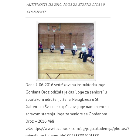
AKTIVNOSTI JSS 2016
,
JOGA ZA STARIJA LICA
|
0
COMMENTS
Dana 7. 06. 2016 sertifikovana instruktorka joge
Gordana Oroz održala je čas “Joge za seniore” u
Sportskom udruženju žena, Heiligkreuz u St.
Gallen-u u Švajcarskoj. Časovi joge namenjeni su
zdravom starenju. Joga za seniore sa Gordanom
Oroz – 2016. Vidi
više:https://www.facebook.com/pg/joga.akademija/photos/?
tab=album&album_id=1092853034091533...