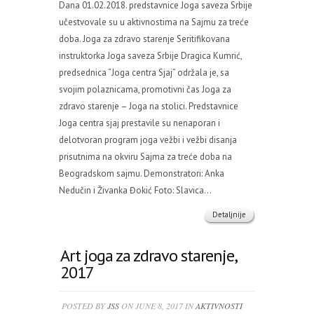
Dana 01.02.2018. predstavnice Joga saveza Srbije
učestvovale su u aktivnostima na Sajmu za treće
doba. Joga za zdravo starenje Seritifikovana
instruktorka Joga saveza Srbije Dragica Kumrić,
predsednica “Joga centra Sjaj” održala je, sa
svojim polaznicama, promotivni čas Joga za
zdravo starenje – Joga na stolici. Predstavnice
Joga centra sjaj prestavile su nenaporan i
delotvoran program joga vežbi i vežbi disanja
prisutnima na okviru Sajma za treće doba na
Beogradskom sajmu. Demonstratori: Anka
Nedučin i Živanka Đokić Foto: Slavica...
Detaljnije
Art joga za zdravo starenje,
2017
POSTED BY
JSS
ON JUNE 8, 2017 IN
AKTIVNOSTI