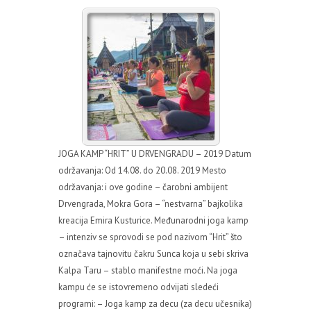
JOGA KAMP “HRIT” U DRVENGRADU – 2019 Datum
održavanja: Od 14.08. do 20.08. 2019 Mesto
održavanja: i ove godine – čarobni ambijent
Drvengrada, Mokra Gora – “nestvarna” bajkolika
kreacija Emira Kusturice. Međunarodni joga kamp
– intenziv se sprovodi se pod nazivom “Hrit” što
označava tajnovitu čakru Sunca koja u sebi skriva
Kalpa Taru – stablo manifestne moći. Na joga
kampu će se istovremeno odvijati sledeći
programi: – Joga kamp za decu (za decu učesnika)