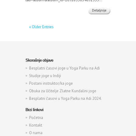
Detaljnije
« Older Entries
Skorašnje objave
Besplatni časovi joge u Yoga Parku na Adi
Studije joge u Indiji
Postani instruktor/ka joge
Obuka za Učitelje Zlatne Kundalini joge
Besplatni časovi u Yoga Parku na Adi 2024.
Brzi linkovi
Početna
Kontakt
O nama