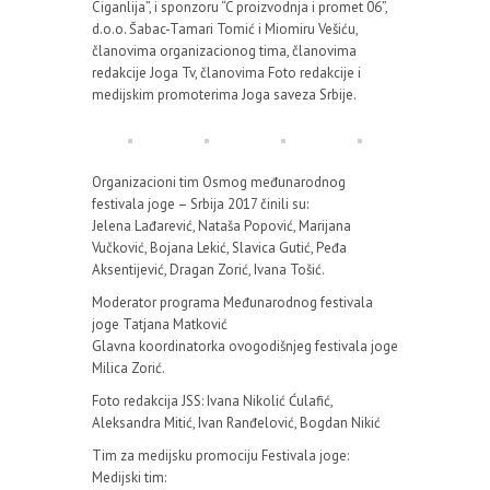
Ciganlija”, i sponzoru “C proizvodnja i promet 06”,
d.o.o. Šabac-Tamari Tomić i Miomiru Vešiću,
članovima organizacionog tima, članovima
redakcije Joga Tv, članovima Foto redakcije i
medijskim promoterima Joga saveza Srbije.
Organizacioni tim Osmog međunarodnog
festivala joge – Srbija 2017 činili su:
Jelena Lađarević, Nataša Popović, Marijana
Vučković, Bojana Lekić, Slavica Gutić, Peđa
Aksentijević, Dragan Zorić, Ivana Tošić.
Moderator programa Međunarodnog festivala
joge Tatjana Matković
Glavna koordinatorka ovogodišnjeg festivala joge
Milica Zorić.
Foto redakcija JSS: Ivana Nikolić Ćulafić,
Aleksandra Mitić, Ivan Ranđelović, Bogdan Nikić
Tim za medijsku promociju Festivala joge:
Medijski tim: