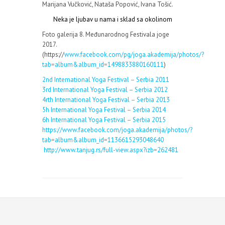
Marijana Vučković, Nataša Popović, Ivana Tošić.
Neka je ljubav u nama i sklad sa okolinom
Foto galerija 8. Međunarodnog Festivala joge
2017.
(https://
www.facebook.com/pg/joga.akademija/photos/?
tab=album&album_id=1498833880160111
)
2nd International Yoga Festival – Serbia 2011
3rd International Yoga Festival – Serbia 2012
4rth International Yoga Festival – Serbia 2013
5h International Yoga Festival – Serbia 2014
6h International Yoga Festival – Serbia 2015
https://www.facebook.com/joga.akademija/photos/?
tab=album&album_id=1136615293048640
http://www.tanjug.rs/full-view.aspx?izb=262481