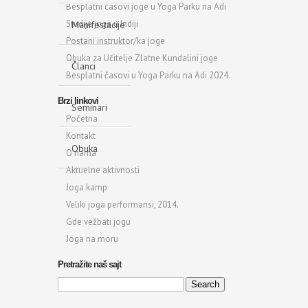
Besplatni časovi joge u Yoga Parku na Adi
Studije joge u Indiji
Manifestacije
Postani instruktor/ka joge
Obuka za Učitelje Zlatne Kundalini joge
Članci
Besplatni časovi u Yoga Parku na Adi 2024.
Brzi linkovi
Seminari
Početna
Kontakt
Obuka
O nama
Aktuelne aktivnosti
Joga kamp
Veliki joga performansi, 2014.
Gde vežbati jogu
Joga na moru
Pretražite naš sajt
Search
for: