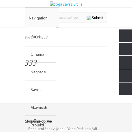
Navigation
Početna
Početna
»
333
O nama
333
Nagrade
Savezi
Aktivnosti
Skorašnje objave
Projekti
Besplatni časovi joge u Yoga Parku na Adi