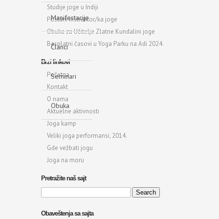
Studije joge u Indiji
Manifestacije
Postani instruktor/ka joge
Obuka za Učitelje Zlatne Kundalini joge
Besplatni časovi u Yoga Parku na Adi 2024.
Članci
Brzi linkovi
Početna
Seminari
Kontakt
O nama
Obuka
Aktuelne aktivnosti
Joga kamp
Veliki joga performansi, 2014.
Gde vežbati jogu
Joga na moru
Pretražite naš sajt
Search
for:
Obaveštenja sa sajta