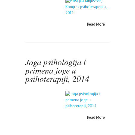
Read More
Joga psihologija i
primena joge u
psihoterapiji, 2014
Read More