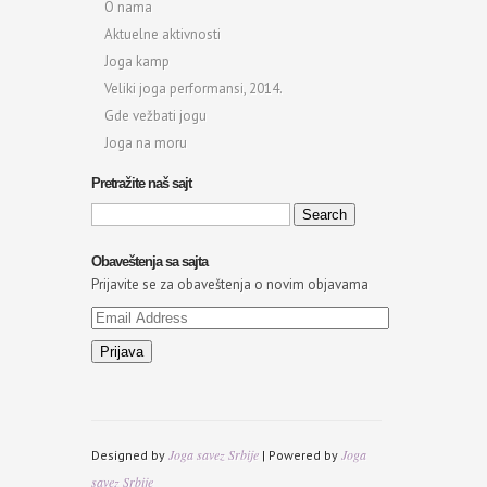
O nama
Aktuelne aktivnosti
Joga kamp
Veliki joga performansi, 2014.
Gde vežbati jogu
Joga na moru
Pretražite naš sajt
Search
for:
Obaveštenja sa sajta
Prijavite se za obaveštenja o novim objavama
Email
Address
Joga savez Srbije
Joga
Designed by
| Powered by
savez Srbije