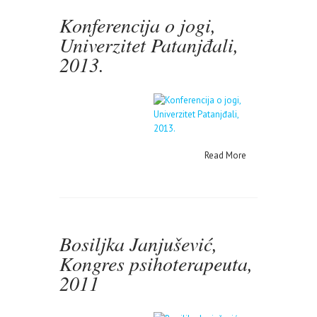
Konferencija o jogi,
Univerzitet Patanjđali,
2013.
Read More
Bosiljka Janjušević,
Kongres psihoterapeuta,
2011