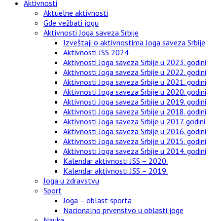
Aktivnosti
Aktuelne aktivnosti
Gde vežbati jogu
Aktivnosti Joga saveza Srbije
Izveštaji o aktivnostima Joga saveza Srbije
Aktivnosti JSS 2024
Aktivnosti Joga saveza Srbije u 2023. godini
Aktivnosti Joga saveza Srbije u 2022. godini
Aktivnosti Joga saveza Srbije u 2021. godini
Aktivnosti Joga saveza Srbije u 2020. godini
Aktivnosti Joga saveza Srbije u 2019. godini
Aktivnosti Joga saveza Srbije u 2018. godini
Aktivnosti Joga saveza Srbije u 2017. godini
Aktivnosti Joga saveza Srbije u 2016. godini
Aktivnosti Joga saveza Srbije u 2015. godini
Aktivnosti Joga saveza Srbije u 2014. godini
Kalendar aktivnosti JSS – 2020.
Kalendar aktivnosti JSS – 2019.
Joga u zdravstvu
Sport
Joga – oblast sporta
Nacionalno prvenstvo u oblasti joge
Nauka