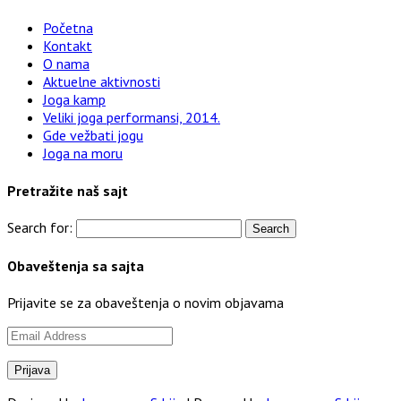
Početna
Kontakt
O nama
Aktuelne aktivnosti
Joga kamp
Veliki joga performansi, 2014.
Gde vežbati jogu
Joga na moru
Pretražite naš sajt
Search for:
Obaveštenja sa sajta
Prijavite se za obaveštenja o novim objavama
Email
Address