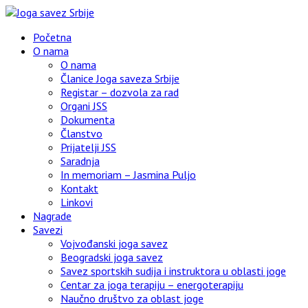
Početna
O nama
O nama
Članice Joga saveza Srbije
Registar – dozvola za rad
Organi JSS
Dokumenta
Članstvo
Prijatelji JSS
Saradnja
In memoriam – Jasmina Puljo
Kontakt
Linkovi
Nagrade
Savezi
Vojvođanski joga savez
Beogradski joga savez
Savez sportskih sudija i instruktora u oblasti joge
Centar za joga terapiju – energoterapiju
Naučno društvo za oblast joge