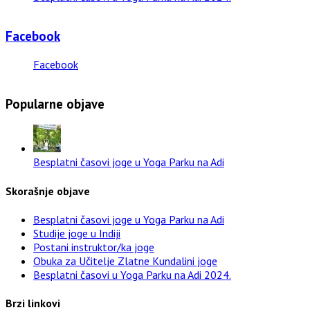
Facebook
Facebook
Popularne objave
Besplatni časovi joge u Yoga Parku na Adi
Skorašnje objave
Besplatni časovi joge u Yoga Parku na Adi
Studije joge u Indiji
Postani instruktor/ka joge
Obuka za Učitelje Zlatne Kundalini joge
Besplatni časovi u Yoga Parku na Adi 2024.
Brzi linkovi