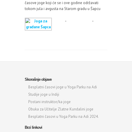
časove joge koji će se i ove godine održavati
tokom jula i avgusta na Starom gradu u Šapcu
Skorašnje objave
Besplatni časovi joge u Yoga Parku na Adi
Studije joge u Indiji
Postani instruktor/ka joge
Obuka za Učitelje Zlatne Kundalini joge
Besplatni časovi u Yoga Parku na Adi 2024.
Brzi linkovi