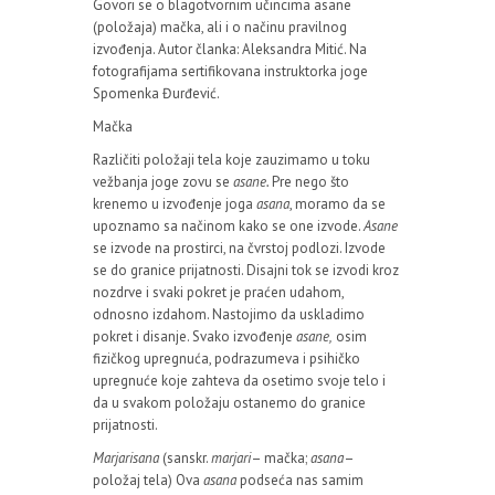
Govori se o blagotvornim učincima asane
(položaja) mačka, ali i o načinu pravilnog
izvođenja. Autor članka: Aleksandra Mitić. Na
fotografijama sertifikovana instruktorka joge
Spomenka Đurđević.
Mačka
Različiti položaji tela koje zauzimamo u toku
vežbanja joge zovu se
asane.
Pre nego što
krenemo u izvođenje joga
asana
, moramo da se
upoznamo sa načinom kako se one izvode.
Asane
se izvode na prostirci, na čvrstoj podlozi. Izvode
se do granice prijatnosti. Disajni tok se izvodi kroz
nozdrve i svaki pokret je praćen udahom,
odnosno izdahom. Nastojimo da uskladimo
pokret i disanje. Svako izvođenje
asane,
osim
fizičkog upregnuća, podrazumeva i psihičko
upregnuće koje zahteva da osetimo svoje telo i
da u svakom položaju ostanemo do granice
prijatnosti.
Marjarisana
(sanskr.
marjari
– mačka;
asana
–
položaj tela) Ova
asana
podseća nas samim