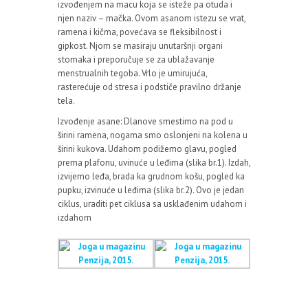
izvođenjem na macu koja se isteže pa otuda i
njen naziv – mačka. Ovom asanom istezu se vrat,
ramena i kičma, povećava se fleksibilnost i
gipkost. Njom se masiraju unutaršnji organi
stomaka i preporučuje se za ublažavanje
menstrualnih tegoba. Vrlo je umirujuća,
rasterećuje od stresa i podstiče pravilno držanje
tela.
Izvođenje asane: Dlanove smestimo na pod u
širini ramena, nogama smo oslonjeni na kolena u
širini kukova. Udahom podižemo glavu, pogled
prema plafonu, uvinuće u leđima (slika br.1). Izdah,
izvijemo leđa, brada ka grudnom košu, pogled ka
pupku, izvinuće u leđima (slika br.2). Ovo je jedan
ciklus, uraditi pet ciklusa sa usklađenim udahom i
izdahom