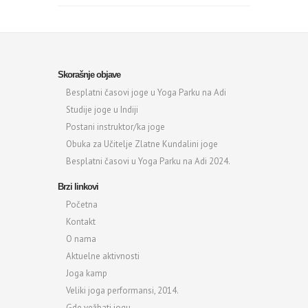
Skorašnje objave
Besplatni časovi joge u Yoga Parku na Adi
Studije joge u Indiji
Postani instruktor/ka joge
Obuka za Učitelje Zlatne Kundalini joge
Besplatni časovi u Yoga Parku na Adi 2024.
Brzi linkovi
Početna
Kontakt
O nama
Aktuelne aktivnosti
Joga kamp
Veliki joga performansi, 2014.
Gde vežbati jogu