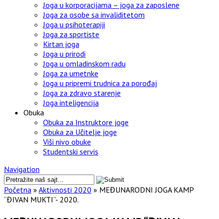
Joga u korporacijama – joga za zaposlene
Joga za osobe sa invaliditetom
Joga u psihoterapiji
Joga za sportiste
Kirtan joga
Joga u prirodi
Joga u omladinskom radu
Joga za umetnke
Joga u pripremi trudnica za porođaj
Joga za zdravo starenje
Joga inteligencija
Obuka
Obuka za Instruktore joge
Obuka za Učitelje joge
Viši nivo obuke
Studentski servis
Navigation
Početna
»
Aktivnosti 2020
»
MEĐUNARODNI JOGA KAMP
“ĐIVAN MUKTI”- 2020.