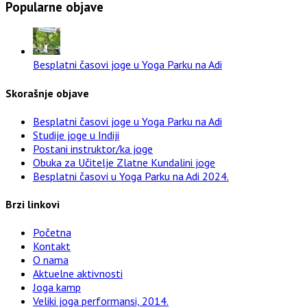
Popularne objave
Besplatni časovi joge u Yoga Parku na Adi
Skorašnje objave
Besplatni časovi joge u Yoga Parku na Adi
Studije joge u Indiji
Postani instruktor/ka joge
Obuka za Učitelje Zlatne Kundalini joge
Besplatni časovi u Yoga Parku na Adi 2024.
Brzi linkovi
Početna
Kontakt
O nama
Aktuelne aktivnosti
Joga kamp
Veliki joga performansi, 2014.