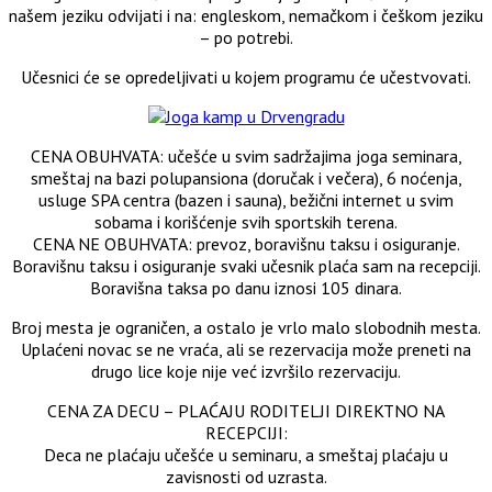
našem jeziku odvijati i na: engleskom, nemačkom i češkom jeziku
– po potrebi.
Učesnici će se opredeljivati u kojem programu će učestvovati.
CENA OBUHVATA: učešće u svim sadržajima joga seminara,
smeštaj na bazi polupansiona (doručak i večera), 6 noćenja,
usluge SPA centra (bazen i sauna), bežični internet u svim
sobama i korišćenje svih sportskih terena.
CENA NE OBUHVATA: prevoz, boravišnu taksu i osiguranje.
Boravišnu taksu i osiguranje svaki učesnik plaća sam na recepciji.
Boravišna taksa po danu iznosi 105 dinara.
Broj mesta je ograničen, a ostalo je vrlo malo slobodnih mesta.
Uplaćeni novac se ne vraća, ali se rezervacija može preneti na
drugo lice koje nije već izvršilo rezervaciju.
CENA ZA DECU – PLAĆAJU RODITELJI DIREKTNO NA
RECEPCIJI:
Deca ne plaćaju učešće u seminaru, a smeštaj plaćaju u
zavisnosti od uzrasta.