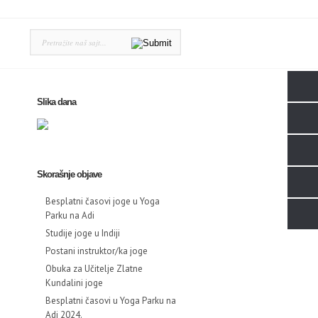
Slika dana
Skorašnje objave
Besplatni časovi joge u Yoga
Parku na Adi
Studije joge u Indiji
Postani instruktor/ka joge
Obuka za Učitelje Zlatne
Kundalini joge
Besplatni časovi u Yoga Parku na
Adi 2024.