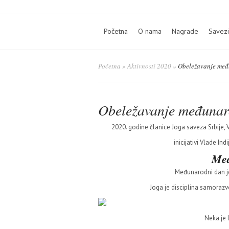
Početna
O nama
Nagrade
Savezi
Početna
»
Aktivnosti 2020
»
Obeležavanje međ
Obeležavanje međunar
2020. godine članice Joga saveza Srbije,
inicijativi Vlade I
Međ
Međunarodni dan jo
Joga je disciplina samoraz
Neka je 