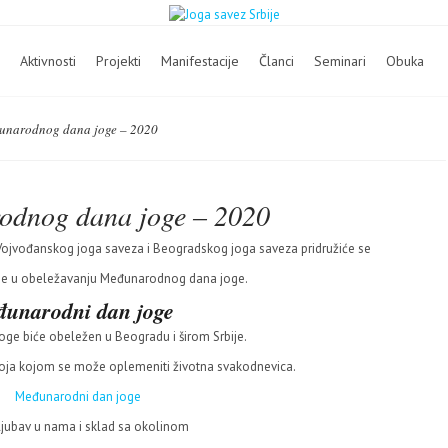
Aktivnosti
Projekti
Manifestacije
Članci
Seminari
Obuka
unarodnog dana joge – 2020
odnog dana joge – 2020
 Vojvođanskog joga saveza i Beogradskog joga saveza pridružiće se
ndije u obeležavanju Međunarodnog dana joge.
unarodni dan joge
ge biće obeležen u Beogradu i širom Srbije.
voja kojom se može oplemeniti životna svakodnevica.
ljubav u nama i sklad sa okolinom