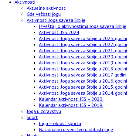
Aktivnosti
Aktuelne aktivnosti
Gde vežbati jogu
Aktivnosti Joga saveza Srbije
Izveštaji o aktivnostima Joga saveza Srbije
Aktivnosti JSS 2024
Aktivnosti Joga saveza Srbije u 2023. godini
Aktivnosti Joga saveza Srbije u 2022. godini
Aktivnosti Joga saveza Srbije u 2021. godini
Aktivnosti Joga saveza Srbije u 2020. godini
Aktivnosti Joga saveza Srbije u 2019. godini
Aktivnosti Joga saveza Srbije u 2018. godini
Aktivnosti Joga saveza Srbije u 2017. godini
Aktivnosti Joga saveza Srbije u 2016. godini
Aktivnosti Joga saveza Srbije u 2015. godini
Aktivnosti Joga saveza Srbije u 2014. godini
Kalendar aktivnosti JSS – 2020.
Kalendar aktivnosti JSS – 2019.
Joga u zdravstvu
Sport
Joga – oblast sporta
Nacionalno prvenstvo u oblasti joge
Nauka