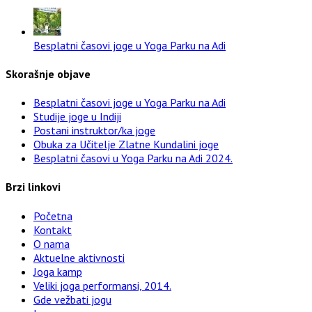
Besplatni časovi joge u Yoga Parku na Adi
Skorašnje objave
Besplatni časovi joge u Yoga Parku na Adi
Studije joge u Indiji
Postani instruktor/ka joge
Obuka za Učitelje Zlatne Kundalini joge
Besplatni časovi u Yoga Parku na Adi 2024.
Brzi linkovi
Početna
Kontakt
O nama
Aktuelne aktivnosti
Joga kamp
Veliki joga performansi, 2014.
Gde vežbati jogu