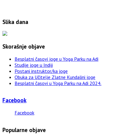
Slika dana
Skorašnje objave
Besplatni časovi joge u Yoga Parku na Adi
Studije joge u Indiji
Postani instruktor/ka joge
Obuka za Učitelje Zlatne Kundalini joge
Besplatni časovi u Yoga Parku na Adi 2024.
Facebook
Facebook
Popularne objave